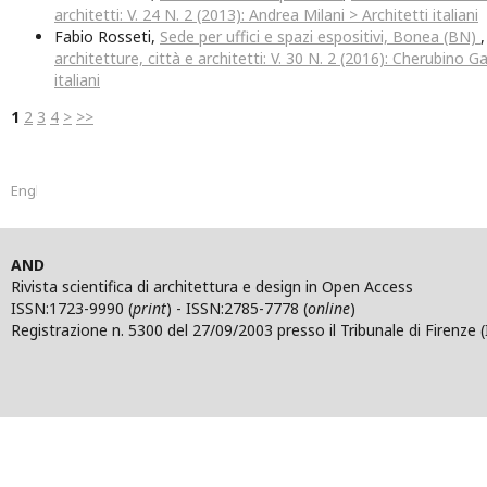
architetti: V. 24 N. 2 (2013): Andrea Milani > Architetti italiani
Fabio Rosseti,
Sede per uffici e spazi espositivi, Bonea (BN)
architetture, città e architetti: V. 30 N. 2 (2016): Cherubino G
italiani
1
2
3
4
>
>>
English
AND
Rivista scientifica di architettura e design in Open Access
ISSN:1723-9990 (
print
) - ISSN:2785-7778 (
online
)
Registrazione n. 5300 del 27/09/2003 presso il Tribunale di Firenze (