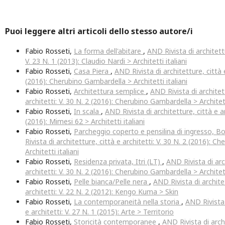
Puoi leggere altri articoli dello stesso autore/i
Fabio Rosseti,
La forma dell'abitare
,
AND Rivista di architettu
V. 23 N. 1 (2013): Claudio Nardi > Architetti italiani
Fabio Rosseti,
Casa Piera
,
AND Rivista di architetture, città e
(2016): Cherubino Gambardella > Architetti italiani
Fabio Rosseti,
Architettura semplice
,
AND Rivista di architet
architetti: V. 30 N. 2 (2016): Cherubino Gambardella > Architett
Fabio Rosseti,
In scala
,
AND Rivista di architetture, città e ar
(2016): Mimesi 62 > Architetti italiani
Fabio Rosseti,
Parcheggio coperto e pensilina di ingresso, 
Rivista di architetture, città e architetti: V. 30 N. 2 (2016): 
Architetti italiani
Fabio Rosseti,
Residenza privata, Itri (LT)
,
AND Rivista di arc
architetti: V. 30 N. 2 (2016): Cherubino Gambardella > Architett
Fabio Rosseti,
Pelle bianca/Pelle nera
,
AND Rivista di archite
architetti: V. 22 N. 2 (2012): Kengo Kuma > Skin
Fabio Rosseti,
La contemporaneità nella storia
,
AND Rivista 
e architetti: V. 27 N. 1 (2015): Arte > Territorio
Fabio Rosseti,
Storicità contemporanee
,
AND Rivista di archi