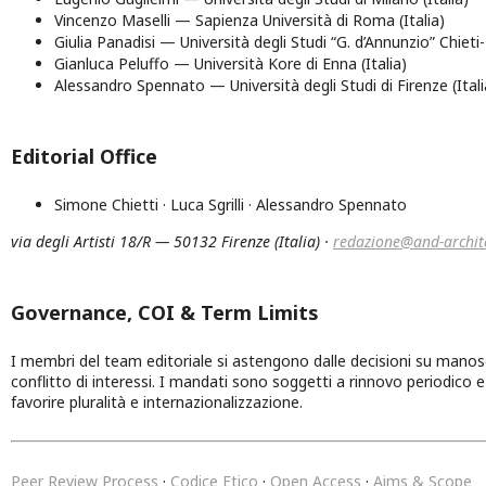
Vincenzo Maselli — Sapienza Università di Roma (Italia)
Giulia Panadisi — Università degli Studi “G. d’Annunzio” Chieti-
Gianluca Peluffo — Università Kore di Enna (Italia)
Alessandro Spennato — Università degli Studi di Firenze (Itali
Editorial Office
Simone Chietti · Luca Sgrilli · Alessandro Spennato
via degli Artisti 18/R — 50132 Firenze (Italia) ·
redazione@and-archite
Governance, COI & Term Limits
I membri del team editoriale si astengono dalle decisioni su manoscr
conflitto di interessi. I mandati sono soggetti a rinnovo periodico 
favorire pluralità e internazionalizzazione.
Peer Review Process
·
Codice Etico
·
Open Access
·
Aims & Scope