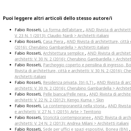
Puoi leggere altri articoli dello stesso autore/i
Fabio Rosseti,
La forma dell'abitare
,
AND Rivista di architettu
V. 23 N. 1 (2013): Claudio Nardi > Architetti italiani
Fabio Rosseti,
Casa Piera
,
AND Rivista di architetture, città e
(2016): Cherubino Gambardella > Architetti italiani
Fabio Rosseti,
Architettura semplice
,
AND Rivista di architet
architetti: V. 30 N. 2 (2016): Cherubino Gambardella > Architett
Fabio Rosseti,
Parcheggio coperto e pensilina di ingresso, 
Rivista di architetture, città e architetti: V. 30 N. 2 (2016): 
Architetti italiani
Fabio Rosseti,
Residenza privata, Itri (LT)
,
AND Rivista di arc
architetti: V. 30 N. 2 (2016): Cherubino Gambardella > Architett
Fabio Rosseti,
Pelle bianca/Pelle nera
,
AND Rivista di archite
architetti: V. 22 N. 2 (2012): Kengo Kuma > Skin
Fabio Rosseti,
La contemporaneità nella storia
,
AND Rivista 
e architetti: V. 27 N. 1 (2015): Arte > Territorio
Fabio Rosseti,
Storicità contemporanee
,
AND Rivista di archi
architetti: V. 24 N. 2 (2013): Andrea Milani > Architetti italiani
Fabio Rosseti,
Sede per uffici e spazi espositivi, Bonea (BN)