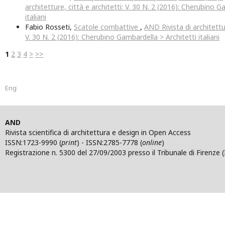
architetture, città e architetti: V. 30 N. 2 (2016): Cherubino G
italiani
Fabio Rosseti,
Scatole combattive
,
AND Rivista di architettur
V. 30 N. 2 (2016): Cherubino Gambardella > Architetti italiani
1
2
3
4
>
>>
English
AND
Rivista scientifica di architettura e design in Open Access
ISSN:1723-9990 (
print
) - ISSN:2785-7778 (
online
)
Registrazione n. 5300 del 27/09/2003 presso il Tribunale di Firenze (