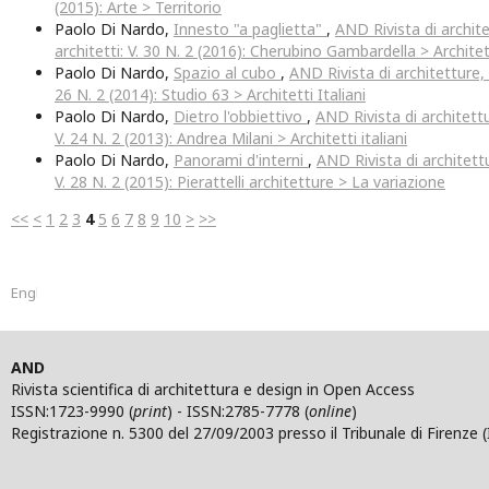
(2015): Arte > Territorio
Paolo Di Nardo,
Innesto "a paglietta"
,
AND Rivista di archite
architetti: V. 30 N. 2 (2016): Cherubino Gambardella > Architett
Paolo Di Nardo,
Spazio al cubo
,
AND Rivista di architetture, c
26 N. 2 (2014): Studio 63 > Architetti Italiani
Paolo Di Nardo,
Dietro l'obbiettivo
,
AND Rivista di architettur
V. 24 N. 2 (2013): Andrea Milani > Architetti italiani
Paolo Di Nardo,
Panorami d'interni
,
AND Rivista di architettu
V. 28 N. 2 (2015): Pierattelli architetture > La variazione
<<
<
1
2
3
4
5
6
7
8
9
10
>
>>
English
AND
Rivista scientifica di architettura e design in Open Access
ISSN:1723-9990 (
print
) - ISSN:2785-7778 (
online
)
Registrazione n. 5300 del 27/09/2003 presso il Tribunale di Firenze (