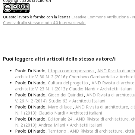
Copyright (c) 2015 Autore/i
Questo lavoro è fornito con la licenza
Creative Commons Attribuzione - 
Condividi allo stesso modo 4.0 Internazionale
.
Puoi leggere altri articoli dello stesso autore/i
Paolo Di Nardo,
Utopia contemporanea
,
AND Rivista di archi
architetti: V. 30 N. 2 (2016): Cherubino Gambardella > Architett
Paolo Di Nardo,
Cultura del progetto
,
AND Rivista di architet
architetti: V. 23 N. 1 (2013): Claudio Nardi > Architetti italiani
Paolo Di Nardo,
Gioco dei Quindici
,
AND Rivista di architettur
V. 26 N. 2 (2014): Studio 63 > Architetti Italiani
Paolo Di Nardo,
Mare di luce
,
AND Rivista di architetture, cit
N. 1 (2013): Claudio Nardi > Architetti italiani
Paolo Di Nardo,
Editoriale 24
,
AND Rivista di architetture, cit
N. 2 (2013): Andrea Milani > Architetti italiani
Paolo Di Nardo,
Territorio
,
AND Rivista di architetture, città 