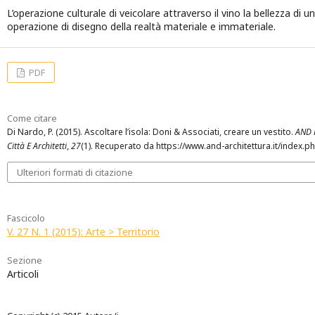
L’operazione culturale di veicolare attraverso il vino la bellezza di 
operazione di disegno della realtà materiale e immateriale.
PDF
Come citare
Di Nardo, P. (2015). Ascoltare l’isola: Doni & Associati, creare un vestito.
AND R
Città E Architetti
,
27
(1). Recuperato da https://www.and-architettura.it/index.p
Ulteriori formati di citazione
Fascicolo
V. 27 N. 1 (2015): Arte > Territorio
Sezione
Articoli