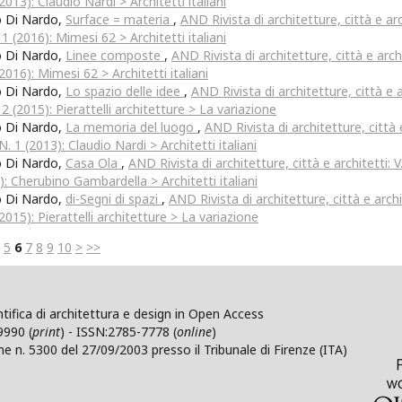
2013): Claudio Nardi > Architetti italiani
o Di Nardo,
Surface = materia
,
AND Rivista di architetture, città e arch
 1 (2016): Mimesi 62 > Architetti italiani
o Di Nardo,
Linee composte
,
AND Rivista di architetture, città e archi
(2016): Mimesi 62 > Architetti italiani
o Di Nardo,
Lo spazio delle idee
,
AND Rivista di architetture, città e ar
 2 (2015): Pierattelli architetture > La variazione
o Di Nardo,
La memoria del luogo
,
AND Rivista di architetture, città e
N. 1 (2013): Claudio Nardi > Architetti italiani
o Di Nardo,
Casa Ola
,
AND Rivista di architetture, città e architetti: V
): Cherubino Gambardella > Architetti italiani
o Di Nardo,
di-Segni di spazi
,
AND Rivista di architetture, città e archit
(2015): Pierattelli architetture > La variazione
5
6
7
8
9
10
>
>>
ntifica di architettura e design in Open Access
9990 (
print
) - ISSN:2785-7778 (
online
)
ne n. 5300 del 27/09/2003 presso il Tribunale di Firenze (ITA)