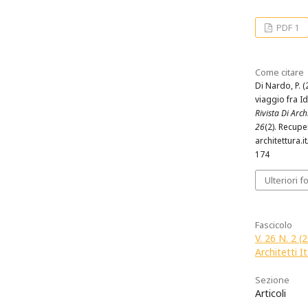
PDF 1
Come citare
Di Nardo, P. 
viaggio fra Id
Rivista Di Archi
26
(2). Recup
architettura.i
174
Ulteriori f
Fascicolo
V. 26 N. 2 (
Architetti It
Sezione
Articoli