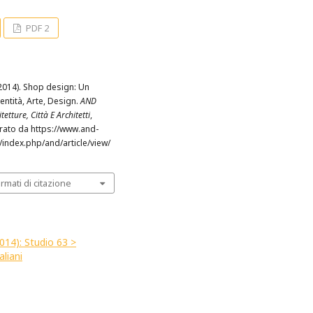
PDF 2
(2014). Shop design: Un
entità, Arte, Design.
AND
tetture, Città E Architetti
,
erato da https://www.and-
t/index.php/and/article/view/
ormati di citazione
2014): Studio 63 >
aliani