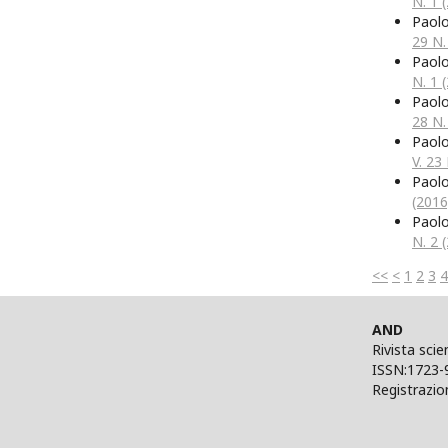
N. 1 (
Paol
29 N.
Paol
N. 1 
Paol
28 N.
Paol
V. 23 
Paol
(2016
Paol
N. 2 
<<
<
1
2
3
4
AND
Rivista scie
ISSN:1723-
Registrazio