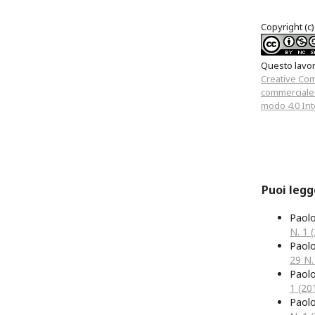
Copyright (c)
Questo lavoro
Creative Co
commerciale 
modo 4.0 Int
Puoi legg
Paol
N. 1 (
Paol
29 N.
Paol
1 (201
Paol