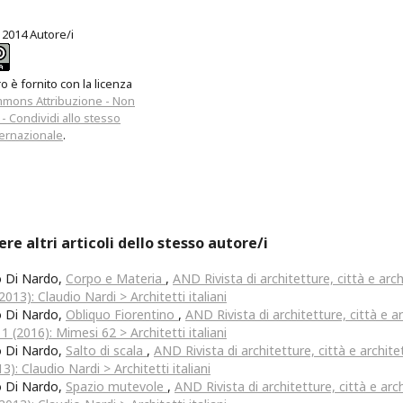
 2014 Autore/i
 è fornito con la licenza
mmons Attribuzione - Non
- Condividi allo stesso
ernazionale
.
ere altri articoli dello stesso autore/i
o Di Nardo,
Corpo e Materia
,
AND Rivista di architetture, città e archi
2013): Claudio Nardi > Architetti italiani
o Di Nardo,
Obliquo Fiorentino
,
AND Rivista di architetture, città e arc
 1 (2016): Mimesi 62 > Architetti italiani
o Di Nardo,
Salto di scala
,
AND Rivista di architetture, città e architet
3): Claudio Nardi > Architetti italiani
o Di Nardo,
Spazio mutevole
,
AND Rivista di architetture, città e archi