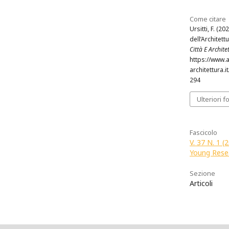
Come citare
Ursitti, F. (20
dell’Architett
Città E Architet
https://www.
architettura.i
294
Ulteriori f
Fascicolo
V. 37 N. 1 
Young Rese
Sezione
Articoli