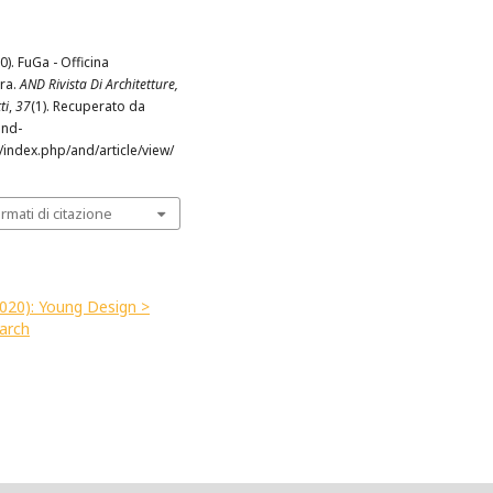
20). FuGa - Officina
ura.
AND Rivista Di Architetture,
ti
,
37
(1). Recuperato da
and-
t/index.php/and/article/view/
ormati di citazione
(2020): Young Design >
arch