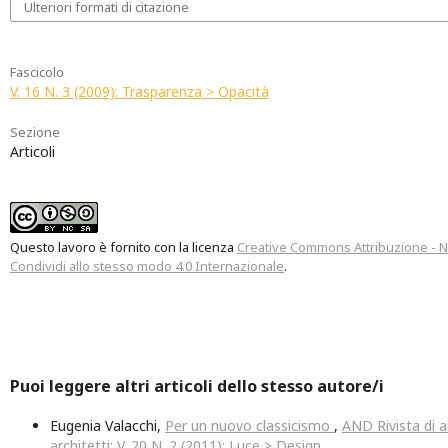
Ulteriori formati di citazione
Fascicolo
V. 16 N. 3 (2009): Trasparenza > Opacità
Sezione
Articoli
Questo lavoro è fornito con la licenza
Creative Commons Attribuzione - 
Condividi allo stesso modo 4.0 Internazionale
.
Puoi leggere altri articoli dello stesso autore/i
Eugenia Valacchi,
Per un nuovo classicismo
,
AND Rivista di a
architetti: V. 20 N. 2 (2011): Luce > Design