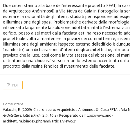
Due criteri stanno alla base dell’interessante progetto FFAT, la cas
da Arquitectos Anónimos® a Vila Nova de Gaia in Portogallo: la se
esterni e la razionalità degli interni, studiati per rispondere ad esi
e illuminazione degli spazi. Problematiche derivate dalla morfologia
influenzato largamente la soluzione adottata: infatti l’estrema vici
edificio, posto a sei metri dalla facciata est, ha reso necessario a
progettuale volta a mantenere la privacy dei committenti e, insiem
l’illuminazione degli ambienti; l’aspetto esterno dell’edificio è dunq
‘manifesto’, una dichiarazione d’intenti degli architetti che, al mo
previsto che la luce, così come la vita stessa dell’abitazione, si man
ostentando una ‘chiusura’ verso il mondo esterno accentuata dall
prodotto dalla resina fenolica di rivestimento delle facciate.
PDF
Come citare
Valacchi, E. (2009). Chiaro-scuro: Arquitetctos Anónimos®, Casa FFTA a Vila
Architetture, Città E Architetti
,
16
(3). Recuperato da https://www.and-
architettura.it/index.php/and/article/view/521