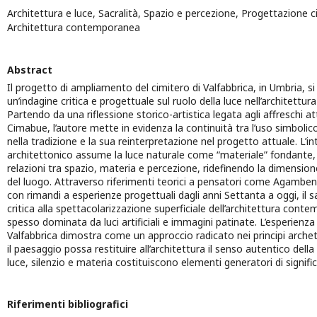
Architettura e luce, Sacralità, Spazio e percezione, Progettazione ci
Architettura contemporanea
Abstract
Il progetto di ampliamento del cimitero di Valfabbrica, in Umbria, s
un’indagine critica e progettuale sul ruolo della luce nell’architett
Partendo da una riflessione storico-artistica legata agli affreschi attr
Cimabue, l’autore mette in evidenza la continuità tra l’uso simbolico
nella tradizione e la sua reinterpretazione nel progetto attuale. L’i
architettonico assume la luce naturale come “materiale” fondante,
relazioni tra spazio, materia e percezione, ridefinendo la dimensio
del luogo. Attraverso riferimenti teorici a pensatori come Agamben
con rimandi a esperienze progettuali dagli anni Settanta a oggi, il
critica alla spettacolarizzazione superficiale dell’architettura con
spesso dominata da luci artificiali e immagini patinate. L’esperienza
Valfabbrica dimostra come un approccio radicato nei principi archeti
il paesaggio possa restituire all’architettura il senso autentico della 
luce, silenzio e materia costituiscono elementi generatori di signifi
Riferimenti bibliografici