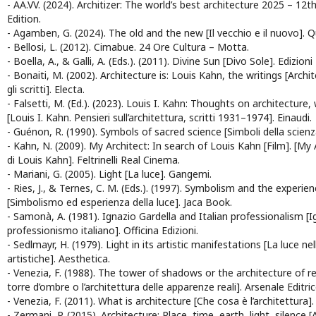
- AA.VV. (2024). Architizer: The world’s best architecture 2025 – 12th
Edition.
- Agamben, G. (2024). The old and the new [Il vecchio e il nuovo]. Q
- Bellosi, L. (2012). Cimabue. 24 Ore Cultura – Motta.
- Boella, A., & Galli, A. (Eds.). (2011). Divine Sun [Divo Sole]. Edizion
- Bonaiti, M. (2002). Architecture is: Louis Kahn, the writings [Archi
gli scritti]. Electa.
- Falsetti, M. (Ed.). (2023). Louis I. Kahn: Thoughts on architecture
[Louis I. Kahn. Pensieri sull’architettura, scritti 1931–1974]. Einaudi.
- Guénon, R. (1990). Symbols of sacred science [Simboli della scienz
- Kahn, N. (2009). My Architect: In search of Louis Kahn [Film]. [My A
di Louis Kahn]. Feltrinelli Real Cinema.
- Mariani, G. (2005). Light [La luce]. Gangemi.
- Ries, J., & Ternes, C. M. (Eds.). (1997). Symbolism and the experien
[Simbolismo ed esperienza della luce]. Jaca Book.
- Samonà, A. (1981). Ignazio Gardella and Italian professionalism [Ig
professionismo italiano]. Officina Edizioni.
- Sedlmayr, H. (1979). Light in its artistic manifestations [La luce n
artistiche]. Aesthetica.
- Venezia, F. (1988). The tower of shadows or the architecture of r
torre d’ombre o l’architettura delle apparenze reali]. Arsenale Editric
- Venezia, F. (2011). What is architecture [Che cosa è l’architettura].
- Zermani, P. (2015). Architecture: Place, time, earth, light, silence [