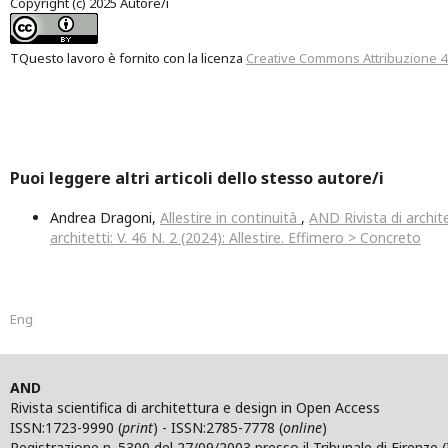
Copyright (c) 2025 Autore/i
TQuesto lavoro è fornito con la licenza
Creative Commons Attribuzione 4.
Puoi leggere altri articoli dello stesso autore/i
Andrea Dragoni,
Allestire in continuità
,
AND Rivista di archite
architetti: V. 46 N. 2 (2024): Allestire. Effimero > Concreto
English
AND
Rivista scientifica di architettura e design in Open Access
ISSN:1723-9990 (
print
) - ISSN:2785-7778 (
online
)
Registrazione n. 5300 del 27/09/2003 presso il Tribunale di Firenze (