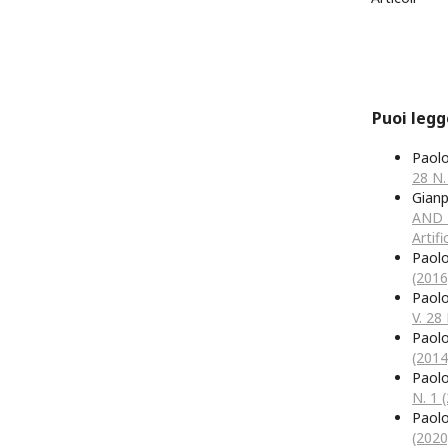
Puoi legg
Paol
28 N.
Gianp
AND R
Artifi
Paol
(2016
Paol
V. 28
Paol
(2014
Paol
N. 1 (
Paol
(2020