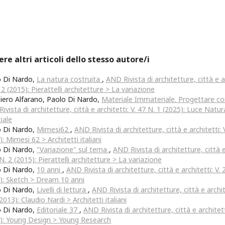
ere altri articoli dello stesso autore/i
o Di Nardo,
La natura costruita
,
AND Rivista di architetture, città e ar
 2 (2015): Pierattelli architetture > La variazione
iero Alfarano, Paolo Di Nardo,
Materiale Immateriale. Progettare co
ivista di architetture, città e architetti: V. 47 N. 1 (2025): Luce Natu
ciale
o Di Nardo,
Mimesi62
,
AND Rivista di architetture, città e architetti: 
): Mimesi 62 > Architetti italiani
o Di Nardo,
"Variazione" sul tema
,
AND Rivista di architetture, città e
 N. 2 (2015): Pierattelli architetture > La variazione
o Di Nardo,
10 anni
,
AND Rivista di architetture, città e architetti: V. 
): Sketch > Dream 10 anni
o Di Nardo,
Livelli di lettura
,
AND Rivista di architetture, città e archit
2013): Claudio Nardi > Architetti italiani
o Di Nardo,
Editoriale 37
,
AND Rivista di architetture, città e architett
): Young Design > Young Research