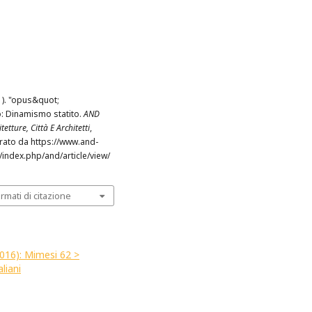
(1). "opus&quot;
o: Dinamismo statito.
AND
tetture, Città E Architetti
,
erato da https://www.and-
t/index.php/and/article/view/
ormati di citazione
2016): Mimesi 62 >
aliani