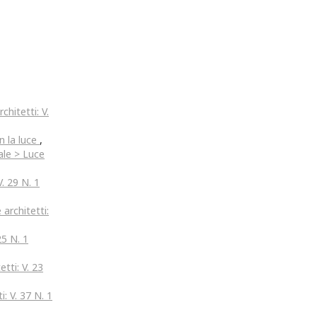
chitetti: V.
n la luce
,
rale > Luce
V. 29 N. 1
 architetti:
25 N. 1
etti: V. 23
i: V. 37 N. 1