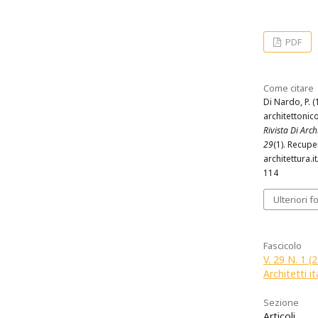
PDF
Come citare
Di Nardo, P. 
architettonic
Rivista Di Archi
29
(1). Recup
architettura.i
114
Ulteriori f
Fascicolo
V. 29 N. 1 (
Architetti it
Sezione
Articoli