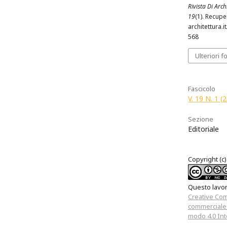
Rivista Di Archi
19
(1). Recup
architettura.i
568
Ulteriori f
Fascicolo
V. 19 N. 1 (
Sezione
Editoriale
Copyright (c)
Questo lavoro
Creative Co
commerciale 
modo 4.0 Int