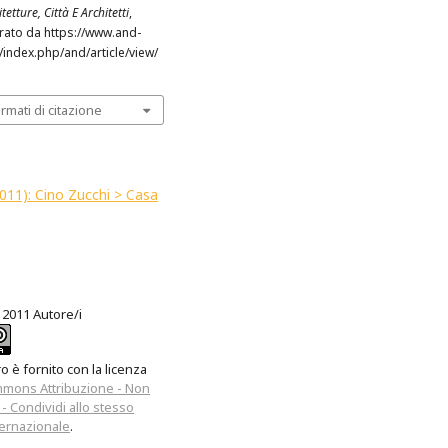
tetture, Città E Architetti
,
erato da https://www.and-
t/index.php/and/article/view/
ormati di citazione
2011): Cino Zucchi > Casa
 2011 Autore/i
 è fornito con la licenza
mmons Attribuzione - Non
- Condividi allo stesso
ernazionale
.