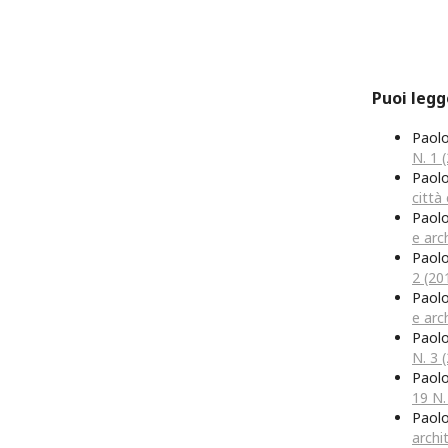
Puoi legg
Paol
N. 1 
Paolo
città
Paolo
e arch
Paol
2 (20
Paol
e arc
Paol
N. 3 
Paol
19 N.
Paolo
archi