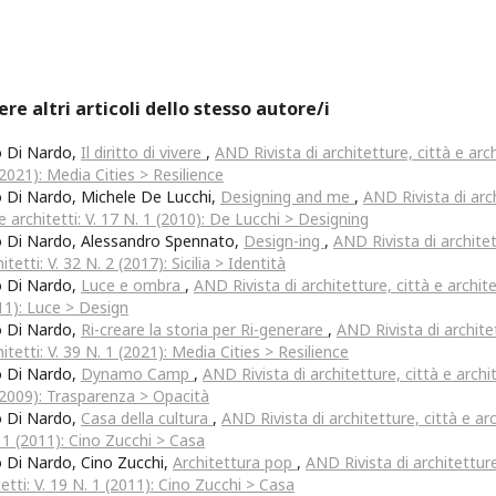
ere altri articoli dello stesso autore/i
o Di Nardo,
Il diritto di vivere
,
AND Rivista di architetture, città e archi
(2021): Media Cities > Resilience
 Di Nardo, Michele De Lucchi,
Designing and me
,
AND Rivista di arc
 e architetti: V. 17 N. 1 (2010): De Lucchi > Designing
 Di Nardo, Alessandro Spennato,
Design-ing
,
AND Rivista di architet
itetti: V. 32 N. 2 (2017): Sicilia > Identità
o Di Nardo,
Luce e ombra
,
AND Rivista di architetture, città e architet
11): Luce > Design
o Di Nardo,
Ri-creare la storia per Ri-generare
,
AND Rivista di archite
hitetti: V. 39 N. 1 (2021): Media Cities > Resilience
o Di Nardo,
Dynamo Camp
,
AND Rivista di architetture, città e archit
(2009): Trasparenza > Opacità
o Di Nardo,
Casa della cultura
,
AND Rivista di architetture, città e arch
 1 (2011): Cino Zucchi > Casa
 Di Nardo, Cino Zucchi,
Architettura pop
,
AND Rivista di architetture
tetti: V. 19 N. 1 (2011): Cino Zucchi > Casa