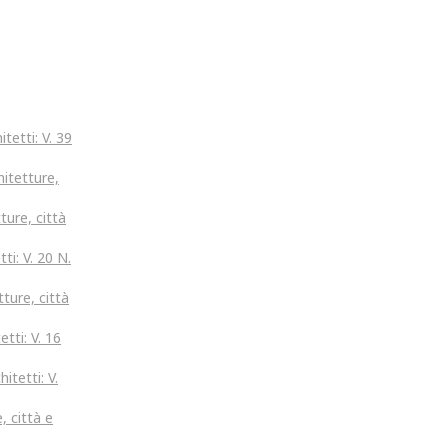
tetti: V. 39
hitetture,
ture, città
ti: V. 20 N.
tture, città
etti: V. 16
itetti: V.
, città e