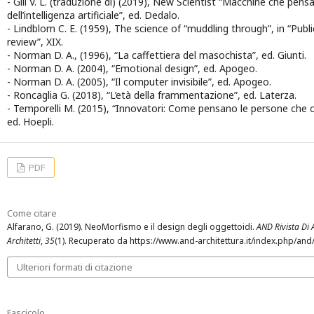
- Gili V. L. (traduzione di) (2019), New Scientist “Macchine che pen
dell’intelligenza artificiale”, ed. Dedalo.
- Lindblom C. E. (1959), The science of “muddling through”, in “Publ
review”, XIX.
- Norman D. A., (1996), “La caffettiera del masochista”, ed. Giunti.
- Norman D. A. (2004), “Emotional design”, ed. Apogeo.
- Norman D. A. (2005), “Il computer invisibile”, ed. Apogeo.
- Roncaglia G. (2018), “L’età della frammentazione”, ed. Laterza.
- Temporelli M. (2015), “Innovatori: Come pensano le persone che 
ed. Hoepli.
PDF
Come citare
Alfarano, G. (2019). NeoMorfismo e il design degli oggettoidi.
AND Rivista Di A
Architetti
,
35
(1). Recuperato da https://www.and-architettura.it/index.php/and/
Ulteriori formati di citazione
Fascicolo