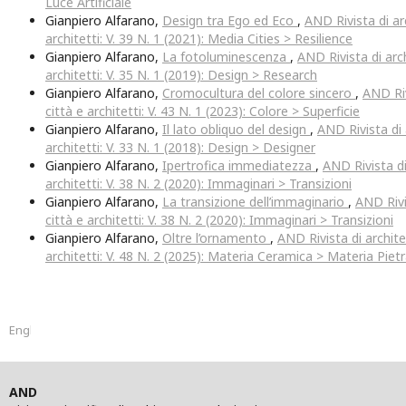
Luce Artificiale
Gianpiero Alfarano,
Design tra Ego ed Eco
,
AND Rivista di ar
architetti: V. 39 N. 1 (2021): Media Cities > Resilience
Gianpiero Alfarano,
La fotoluminescenza
,
AND Rivista di arch
architetti: V. 35 N. 1 (2019): Design > Research
Gianpiero Alfarano,
Cromocultura del colore sincero
,
AND Riv
città e architetti: V. 43 N. 1 (2023): Colore > Superficie
Gianpiero Alfarano,
Il lato obliquo del design
,
AND Rivista di 
architetti: V. 33 N. 1 (2018): Design > Designer
Gianpiero Alfarano,
Ipertrofica immediatezza
,
AND Rivista di
architetti: V. 38 N. 2 (2020): Immaginari > Transizioni
Gianpiero Alfarano,
La transizione dell’immaginario
,
AND Rivi
città e architetti: V. 38 N. 2 (2020): Immaginari > Transizioni
Gianpiero Alfarano,
Oltre l’ornamento
,
AND Rivista di archite
architetti: V. 48 N. 2 (2025): Materia Ceramica > Materia Piet
English
AND