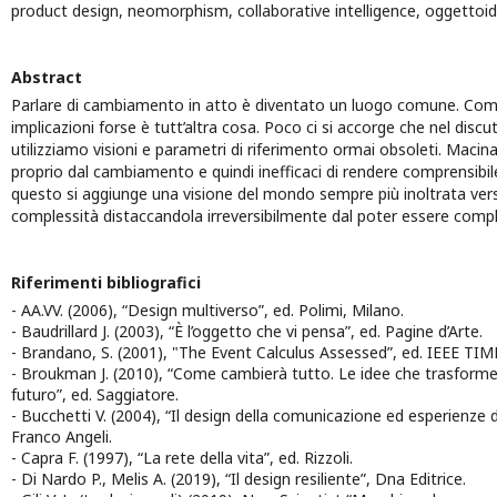
product design, neomorphism, collaborative intelligence, oggettoid
Abstract
Parlare di cambiamento in atto è diventato un luogo comune. Com
implicazioni forse è tutt’altra cosa. Poco ci si accorge che nel dis
utilizziamo visioni e parametri di riferimento ormai obsoleti. Macinati
proprio dal cambiamento e quindi inefficaci di rendere comprensibil
questo si aggiunge una visione del mondo sempre più inoltrata ve
complessità distaccandola irreversibilmente dal poter essere comple
Riferimenti bibliografici
- AA.VV. (2006), “Design multiverso”, ed. Polimi, Milano.
- Baudrillard J. (2003), “È l’oggetto che vi pensa”, ed. Pagine d’Arte.
- Brandano, S. (2001), "The Event Calculus Assessed”, ed. IEEE T
- Broukman J. (2010), “Come cambierà tutto. Le idee che trasforme
futuro”, ed. Saggiatore.
- Bucchetti V. (2004), “Il design della comunicazione ed esperienze d
Franco Angeli.
- Capra F. (1997), “La rete della vita”, ed. Rizzoli.
- Di Nardo P., Melis A. (2019), “Il design resiliente”, Dna Editrice.