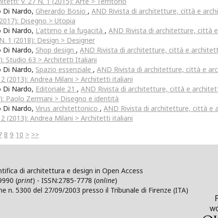
itetti: V. 27 N. 1 (2015): Arte > Territorio
o Di Nardo,
Gherardo Bosio
,
AND Rivista di architetture, città e archit
(2017): Disegno > Utopia
o Di Nardo,
L'attimo e la fugacità
,
AND Rivista di architetture, città e
 N. 1 (2018): Design > Designer
o Di Nardo,
Shop design
,
AND Rivista di architetture, città e architetti
): Studio 63 > Architetti Italiani
o Di Nardo,
Spazio essenziale
,
AND Rivista di architetture, città e arch
 2 (2013): Andrea Milani > Architetti italiani
o Di Nardo,
Editoriale 21
,
AND Rivista di architetture, città e architett
): Paolo Zermani > Disegno e identità
o Di Nardo,
Virus architettonico
,
AND Rivista di architetture, città e ar
 2 (2013): Andrea Milani > Architetti italiani
7
8
9
10
>
>>
ntifica di architettura e design in Open Access
9990 (
print
) - ISSN:2785-7778 (
online
)
ne n. 5300 del 27/09/2003 presso il Tribunale di Firenze (ITA)