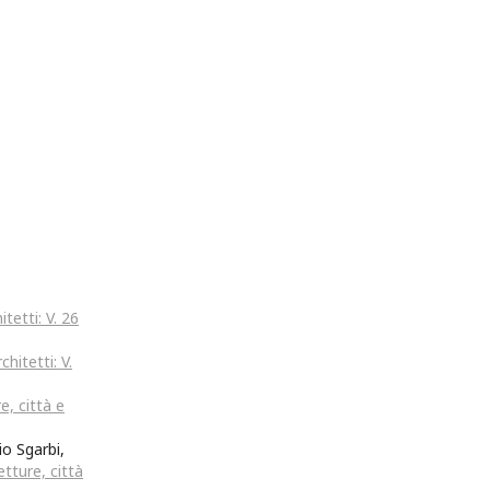
tetti: V. 26
hitetti: V.
e, città e
io Sgarbi,
etture, città