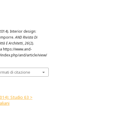
2014). Interior design:
comporre.
AND Rivista Di
ttà E Architetti
,
26
(2).
a https://www.and-
t/index.php/and/article/view/
ormati di citazione
2014): Studio 63 >
aliani