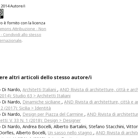
 2014 Autore/i
 è fornito con la licenza
mmons Attribuzione - Non
- Condividi allo stesso
ernazionale
.
ere altri articoli dello stesso autore/i
o Di Nardo,
Architetti Italiani
,
AND Rivista di architetture, città e archi
(2014): Studio 63 > Architetti Italiani
o Di Nardo,
Dinamiche siciliane
,
AND Rivista di architetture, città e arc
2 (2017): Sicilia > Identità
o Di Nardo,
Design per Piazza del Carmine
,
AND Rivista di architettur
tetti: V. 33 N. 1 (2018): Design > Designer
 Di Nardo, Andrea Bocelli, Alberto Bartalini, Stefano Stacchini, Vittor
 Dorfles, Alberto Bocelli,
Un sasso nello stagno
,
AND Rivista di archit