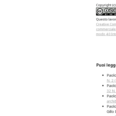
Copyright (c)
Questo lavoro
Creative Co
commerciale 
modo 4.0 Int
Puoi legg
Paol
N. 2 
Paol
32 N. 
Paol
archi
Paolo
Gillo