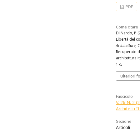
PDF
Come citare
Di Nardo, P. (
Libertà del 
Architetture, Ci
Recuperato d
architettura.i
175
Ulteriori f
Fascicolo
V. 26 N. 2 (
Architetti It
Sezione
Articoli