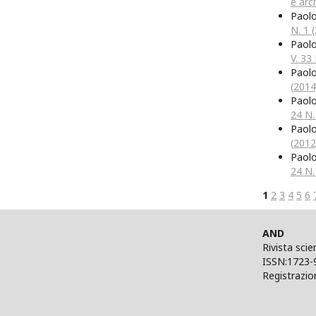
e arch
Paol
N. 1 
Paol
V. 33
Paol
(2014
Paol
24 N.
Paol
(2012
Paol
24 N.
1
2
3
4
5
6
AND
Rivista scie
ISSN:1723-
Registrazio