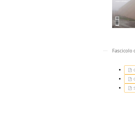
Fascicolo
C
C