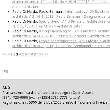
di architetture, città e architetti: V. 30 N. 2 (2016): Cherubin
Architetti italiani
Paolo Di Nardo, Paolo Zermani,
Inter - vista
,
AND Rivista di 
architetti: V. 21 N. 1 (2012): Paolo Zermani > Disegno e ident
Paolo Di Nardo,
Spazio libero
,
AND Rivista di architetture, cit
N. 2 (2013): Andrea Milani > Architetti italiani
Paolo Di Nardo,
Il luogo genealogico
,
AND Rivista di architet
architetti: V. 34 N. 2 (2018): Peluffo & Partners > Architettura
Paolo Di Nardo,
Utopia contemporanea
,
AND Rivista di archi
architetti: V. 30 N. 2 (2016): Cherubino Gambardella > Architett
<<
<
1
2
3
4
5
6
7
8
9
10
>
>>
English
AND
Rivista scientifica di architettura e design in Open Access
ISSN:1723-9990 (
print
) - ISSN:2785-7778 (
online
)
Registrazione n. 5300 del 27/09/2003 presso il Tribunale di Firenze (