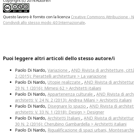
Copyright (c) 2014 Autore/i
Questo lavoro è fornito con la licenza
Creative Commons Attribuzione - 
Condividi allo stesso modo 4.0 Internazionale
.
Puoi leggere altri articoli dello stesso autore/i
Paolo Di Nardo,
Variazione
,
AND Rivista di architetture, città
2 (2015): Pierattelli architetture > La variazione
Paolo Di Nardo,
Utopie realizzate
,
AND Rivista di architetture
29 N. 1 (2016): Mimesi 62 > Architetti italiani
Paolo Di Nardo,
Appartenenza culturale
,
AND Rivista di archi
architetti: V. 24 N. 2 (2013): Andrea Milani > Architetti italiani
Paolo Di Nardo,
Disegnare lo spazio
,
AND Rivista di architet
architetti: V. 33 N. 1 (2018): Design > Designer
Paolo Di Nardo,
Architetti Italiani
,
AND Rivista di architetture,
30 N. 2 (2016): Cherubino Gambardella > Architetti italiani
Paolo Di Nardo,
Riqualificazione di spazi urbani, Montesarch