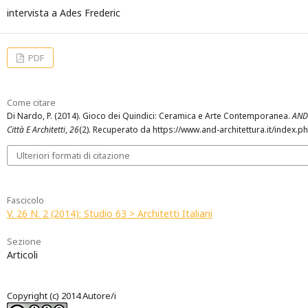
intervista a Ades Frederic
PDF
Come citare
Di Nardo, P. (2014). Gioco dei Quindici: Ceramica e Arte Contemporanea.
AND 
Città E Architetti
,
26
(2). Recuperato da https://www.and-architettura.it/index.p
Ulteriori formati di citazione
Fascicolo
V. 26 N. 2 (2014): Studio 63 > Architetti Italiani
Sezione
Articoli
Copyright (c) 2014 Autore/i