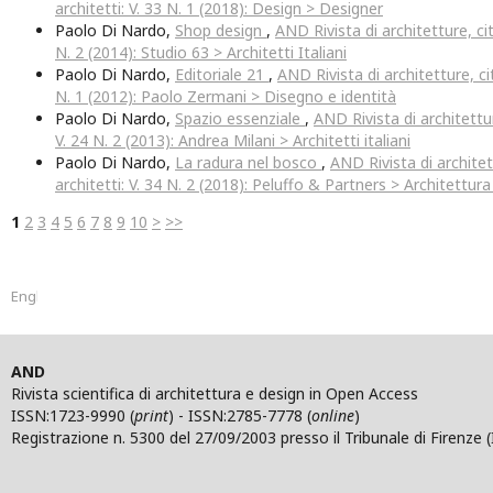
architetti: V. 33 N. 1 (2018): Design > Designer
Paolo Di Nardo,
Shop design
,
AND Rivista di architetture, cit
N. 2 (2014): Studio 63 > Architetti Italiani
Paolo Di Nardo,
Editoriale 21
,
AND Rivista di architetture, cit
N. 1 (2012): Paolo Zermani > Disegno e identità
Paolo Di Nardo,
Spazio essenziale
,
AND Rivista di architettur
V. 24 N. 2 (2013): Andrea Milani > Architetti italiani
Paolo Di Nardo,
La radura nel bosco
,
AND Rivista di architet
architetti: V. 34 N. 2 (2018): Peluffo & Partners > Architettura
1
2
3
4
5
6
7
8
9
10
>
>>
English
AND
Rivista scientifica di architettura e design in Open Access
ISSN:1723-9990 (
print
) - ISSN:2785-7778 (
online
)
Registrazione n. 5300 del 27/09/2003 presso il Tribunale di Firenze (