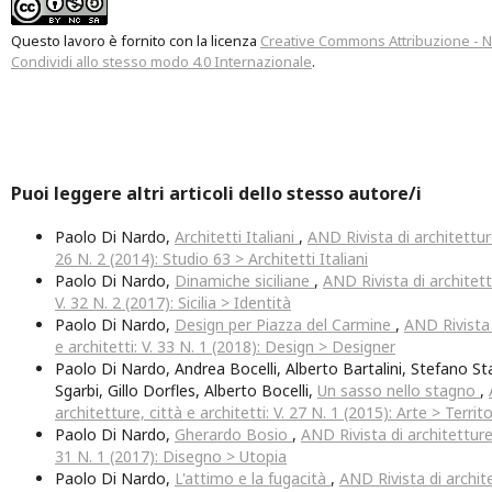
Questo lavoro è fornito con la licenza
Creative Commons Attribuzione - 
Condividi allo stesso modo 4.0 Internazionale
.
Puoi leggere altri articoli dello stesso autore/i
Paolo Di Nardo,
Architetti Italiani
,
AND Rivista di architetture,
26 N. 2 (2014): Studio 63 > Architetti Italiani
Paolo Di Nardo,
Dinamiche siciliane
,
AND Rivista di architettu
V. 32 N. 2 (2017): Sicilia > Identità
Paolo Di Nardo,
Design per Piazza del Carmine
,
AND Rivista 
e architetti: V. 33 N. 1 (2018): Design > Designer
Paolo Di Nardo, Andrea Bocelli, Alberto Bartalini, Stefano Sta
Sgarbi, Gillo Dorfles, Alberto Bocelli,
Un sasso nello stagno
,
architetture, città e architetti: V. 27 N. 1 (2015): Arte > Territ
Paolo Di Nardo,
Gherardo Bosio
,
AND Rivista di architetture, 
31 N. 1 (2017): Disegno > Utopia
Paolo Di Nardo,
L'attimo e la fugacità
,
AND Rivista di archite