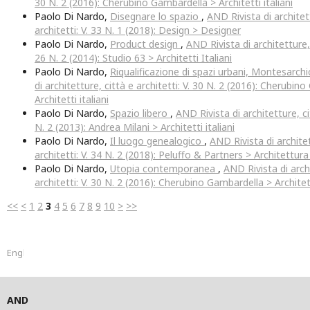
30 N. 2 (2016): Cherubino Gambardella > Architetti italiani
Paolo Di Nardo,
Disegnare lo spazio
,
AND Rivista di architet
architetti: V. 33 N. 1 (2018): Design > Designer
Paolo Di Nardo,
Product design
,
AND Rivista di architetture, 
26 N. 2 (2014): Studio 63 > Architetti Italiani
Paolo Di Nardo,
Riqualificazione di spazi urbani, Montesarch
di architetture, città e architetti: V. 30 N. 2 (2016): Cherubin
Architetti italiani
Paolo Di Nardo,
Spazio libero
,
AND Rivista di architetture, cit
N. 2 (2013): Andrea Milani > Architetti italiani
Paolo Di Nardo,
Il luogo genealogico
,
AND Rivista di architet
architetti: V. 34 N. 2 (2018): Peluffo & Partners > Architettura
Paolo Di Nardo,
Utopia contemporanea
,
AND Rivista di archi
architetti: V. 30 N. 2 (2016): Cherubino Gambardella > Architett
<<
<
1
2
3
4
5
6
7
8
9
10
>
>>
English
AND