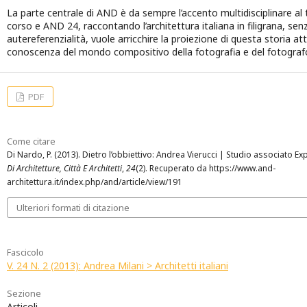
La parte centrale di AND è da sempre l’accento multidisciplinare a
corso e AND 24, raccontando l’architettura italiana in filigrana, sen
autereferenzialità, vuole arricchire la proiezione di questa storia at
conoscenza del mondo compositivo della fotografia e del fotograf
PDF
Come citare
Di Nardo, P. (2013). Dietro l’obbiettivo: Andrea Vierucci | Studio associato 
Di Architetture, Città E Architetti
,
24
(2). Recuperato da https://www.and-
architettura.it/index.php/and/article/view/191
Ulteriori formati di citazione
Fascicolo
V. 24 N. 2 (2013): Andrea Milani > Architetti italiani
Sezione
Articoli