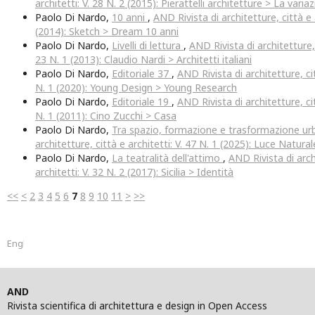
architetti: V. 28 N. 2 (2015): Pierattelli architetture > La varia
Paolo Di Nardo,
10 anni
,
AND Rivista di architetture, città e a
(2014): Sketch > Dream 10 anni
Paolo Di Nardo,
Livelli di lettura
,
AND Rivista di architetture, 
23 N. 1 (2013): Claudio Nardi > Architetti italiani
Paolo Di Nardo,
Editoriale 37
,
AND Rivista di architetture, cit
N. 1 (2020): Young Design > Young Research
Paolo Di Nardo,
Editoriale 19
,
AND Rivista di architetture, cit
N. 1 (2011): Cino Zucchi > Casa
Paolo Di Nardo,
Tra spazio, formazione e trasformazione u
architetture, città e architetti: V. 47 N. 1 (2025): Luce Natural
Paolo Di Nardo,
La teatralità dell'attimo
,
AND Rivista di arch
architetti: V. 32 N. 2 (2017): Sicilia > Identità
<<
<
2
3
4
5
6
7
8
9
10
11
>
>>
English
AND
Rivista scientifica di architettura e design in Open Access