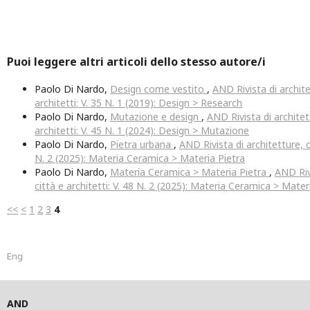
Puoi leggere altri articoli dello stesso autore/i
Paolo Di Nardo,
Design come vestito
,
AND Rivista di archite
architetti: V. 35 N. 1 (2019): Design > Research
Paolo Di Nardo,
Mutazione e design
,
AND Rivista di architet
architetti: V. 45 N. 1 (2024): Design > Mutazione
Paolo Di Nardo,
Pietra urbana
,
AND Rivista di architetture, ci
N. 2 (2025): Materia Ceramica > Materia Pietra
Paolo Di Nardo,
Materia Ceramica > Materia Pietra
,
AND Riv
città e architetti: V. 48 N. 2 (2025): Materia Ceramica > Mater
<<
<
1
2
3
4
English
AND