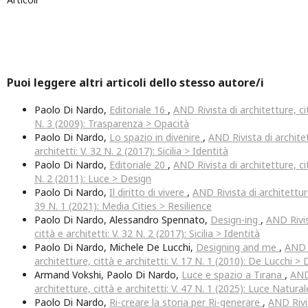
Puoi leggere altri articoli dello stesso autore/i
Paolo Di Nardo,
Editoriale 16
,
AND Rivista di architetture, cit
N. 3 (2009): Trasparenza > Opacità
Paolo Di Nardo,
Lo spazio in divenire
,
AND Rivista di architet
architetti: V. 32 N. 2 (2017): Sicilia > Identità
Paolo Di Nardo,
Editoriale 20
,
AND Rivista di architetture, cit
N. 2 (2011): Luce > Design
Paolo Di Nardo,
Il diritto di vivere
,
AND Rivista di architetture,
39 N. 1 (2021): Media Cities > Resilience
Paolo Di Nardo, Alessandro Spennato,
Design-ing
,
AND Rivis
città e architetti: V. 32 N. 2 (2017): Sicilia > Identità
Paolo Di Nardo, Michele De Lucchi,
Designing and me
,
AND R
architetture, città e architetti: V. 17 N. 1 (2010): De Lucchi >
Armand Vokshi, Paolo Di Nardo,
Luce e spazio a Tirana
,
AND
architetture, città e architetti: V. 47 N. 1 (2025): Luce Natural
Paolo Di Nardo,
Ri-creare la storia per Ri-generare
,
AND Rivis