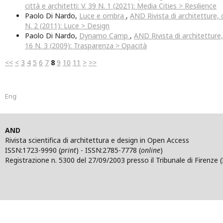
città e architetti: V. 39 N. 1 (2021): Media Cities > Resilience
Paolo Di Nardo,
Luce e ombra
,
AND Rivista di architetture, c
N. 2 (2011): Luce > Design
Paolo Di Nardo,
Dynamo Camp
,
AND Rivista di architetture, 
16 N. 3 (2009): Trasparenza > Opacità
<<
<
3
4
5
6
7
8
9
10
11
>
>>
English
AND
Rivista scientifica di architettura e design in Open Access
ISSN:1723-9990 (
print
) - ISSN:2785-7778 (
online
)
Registrazione n. 5300 del 27/09/2003 presso il Tribunale di Firenze (