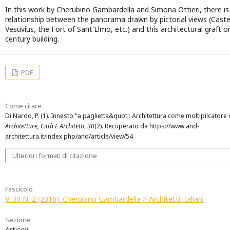
In this work by Cherubino Gambardella and Simona Ottieri, there is a
relationship between the panorama drawn by pictorial views (Caste
Vesuvius, the Fort of Sant'Elmo, etc.) and this architectural graft 
century building.
PDF
Come citare
Di Nardo, P. (1). Innesto "a paglietta&quot;: Architettura come moltipilcatore 
Architetture, Città E Architetti
,
30
(2). Recuperato da https://www.and-
architettura.it/index.php/and/article/view/54
Ulteriori formati di citazione
Fascicolo
V. 30 N. 2 (2016): Cherubino Gambardella > Architetti italiani
Sezione
Articoli