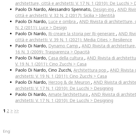
architetture, città e architetti: V. 17 N. 1 (2010): De Lucchi >
Paolo Di Nardo, Alessandro Spennato,
Design-ing
,
AND Rivis
città e architetti: V. 32 N. 2 (2017): Sicilia > Identità
Paolo Di Nardo,
Luce e ombra
,
AND Rivista di architetture, c
N. 2 (2011): Luce > Design
Paolo Di Nardo,
Ri-creare la storia per Ri-generare
,
AND Rivis
città e architetti: V. 39 N. 1 (2021): Media Cities > Resilience
Paolo Di Nardo,
Dynamo Camp
,
AND Rivista di architetture, 
16 N. 3 (2009): Trasparenza > Opacità
Paolo Di Nardo,
Casa della cultura
,
AND Rivista di architettur
V. 19 N. 1 (2011): Cino Zucchi > Casa
Paolo Di Nardo, Cino Zucchi,
Architettura pop
,
AND Rivista d
architetti: V. 19 N. 1 (2011): Cino Zucchi > Casa
Paolo Di Nardo,
Herzog & de Meuron
,
AND Rivista di archite
architetti: V. 17 N. 1 (2010): De Lucchi > Designing
Paolo Di Nardo,
Amate l’architettura
,
AND Rivista di architet
architetti: V. 17 N. 1 (2010): De Lucchi > Designing
1
2
>
>>
English