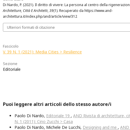
Di Nardo, P. (2021). Il diritto di vivere: La persona al centro della rigenerazio
Architetture, Città E Architetti
,
39
(1). Recuperato da https://www.and-
architettura.it/index.php/and/article/view/312
Ulteriori formati di citazione
Fascicolo
V. 39 N. 1 (2021): Media Cities > Resilience
Sezione
Editoriale
Puoi leggere altri articoli dello stesso autore/i
Paolo Di Nardo,
Editoriale 19
,
AND Rivista di architetture, cit
N. 1 (2011): Cino Zucchi > Casa
Paolo Di Nardo, Michele De Lucchi,
Designing and me
,
AND R