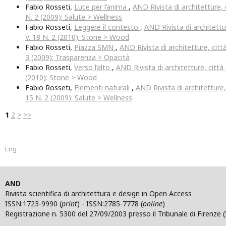
Fabio Rosseti,
Luce per l’anima
,
AND Rivista di architetture, c
N. 2 (2009): Salute > Wellness
Fabio Rosseti,
Leggere il contesto
,
AND Rivista di architettur
V. 18 N. 2 (2010): Stone > Wood
Fabio Rosseti,
Piazza SMN
,
AND Rivista di architetture, città
3 (2009): Trasparenza > Opacità
Fabio Rosseti,
Verso l’alto
,
AND Rivista di architetture, città e
(2010): Stone > Wood
Fabio Rosseti,
Elementi naturali
,
AND Rivista di architetture, 
15 N. 2 (2009): Salute > Wellness
1
2
>
>>
English
AND
Rivista scientifica di architettura e design in Open Access
ISSN:1723-9990 (
print
) - ISSN:2785-7778 (
online
)
Registrazione n. 5300 del 27/09/2003 presso il Tribunale di Firenze (