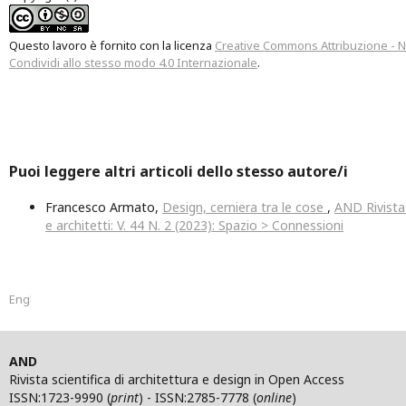
Questo lavoro è fornito con la licenza
Creative Commons Attribuzione - 
Condividi allo stesso modo 4.0 Internazionale
.
Puoi leggere altri articoli dello stesso autore/i
Francesco Armato,
Design, cerniera tra le cose
,
AND Rivista 
e architetti: V. 44 N. 2 (2023): Spazio > Connessioni
English
AND
Rivista scientifica di architettura e design in Open Access
ISSN:1723-9990 (
print
) - ISSN:2785-7778 (
online
)