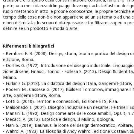
parte, una mescolanza di linguaggi dove ogni artista/fashion designe
ruolo mettendo in atto le proprie conoscenze, le proprie tecniche e
tempo delle cose non è e non appartiene ad un sistema o ad una c
e ben delimitata, lo scopo è oltrepassare e far filtrare i saperi o pre
definire se un prodotto è moda o arte.
Riferimenti bibliografici
- Bernhard E. B. (2008). Design, storia, teoria e pratica del design
edizione, Roma.
- Dorfles G. (1972). Introduzione del disegno industriale. Linguaggio
zione di serie, Einaudi, Torino. - Follesa S. (2013). Design & Identità
Milano.
- Furlanis G. (2018). La didattica del design Italia, Gangemi Editore
- Poderni M., Cassese G. (2017). Builders Tomorrow, immaginare il f
arte, Gangemi Editore, Roma.
- Lotti G. (2010). Territori e connessioni, Edizione ETS, Pisa.
- Maldonado T. (2001). Disegno Industriale un riesame, Feltrinelli Ed
- Manzini E. (1990). Design come arte delle cose amabili, Op.Cit, n
- Mecacci A. (2012). Estetica e design, Il Mulino, Bologna.
- Nani S. (2019). Bauhaus: le icone del design democratico, Abitare,
- Wahrol A. (1983). La filosofia di Andy Wahrol, edizione Costa&No