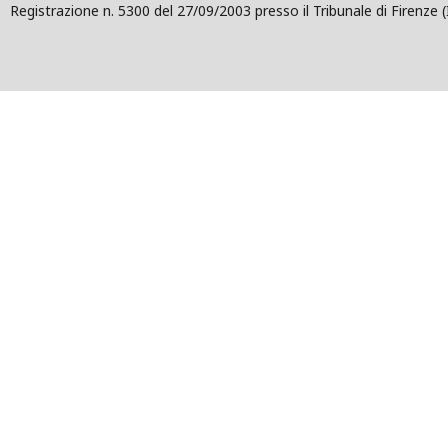
Registrazione n. 5300 del 27/09/2003 presso il Tribunale di Firenze (