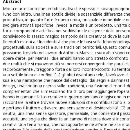
Abstract
Moda e arte sono due ambiti creativi che spesso si sovrappongon
l’uno con l’altro, una linea sottile divide la sostanziale differenza c
produttivo, in quanto l’arte è opera unica, originale e irripetibile e
svolgere attività specifiche, invece la moda è un prodotto, un’arte
forte componente artistica per soddisfare le esigenze delle persone
condividono lo stesso magico territorio della creatività dove la cul
l’identità estetica. Una identità che pone le basi sulla fenomenologi
progettuali, sulla società e sulle tradizioni territoriali. Questo con
possiamo trovarlo nel lavoro di Antonio Marras, i suoi abiti sono c
opere d’arte, per Marras i due ambiti hanno uno stretto confronto di
due realtà che si muovono più su percorsi convergenti che paralleli;
reciprocamente , traggono forza dai loro incontri-scontri su territori
una sottile linea di confine. […] gli abiti diventano tele, tavolozze di c
sua è una narrazione che nasce dal dettaglio, dai segni e dall’innest
design, una continua ricerca sulle tradizioni, una fusione di mondi di
complementari che si mescolano tra di loro per raggiungere l’opera.
hanno in comune l'atto creativo in quanto pensano e agiscono in m
raccontare la vita e trovare nuove soluzioni che contribuiscono al 
e portano il fruitore ad avere una sensazione di desiderabilità. C’è un
neutra, una linea senza spessore, permeabile, che consente il passa
acquisiti, una soglia che diventa un campo di ricerca dove si incontr
creativi. Una terra franca, che non appartiene né all’arte né alla moda
creazione è lo spazio della contaminazione continua, l’uno si è “imbri