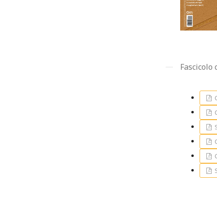
Fascicolo
C
C
C
C
S