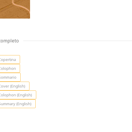
 completo
opertina
olophon
Sommario
over (English)
olophon (English)
ummary (English)