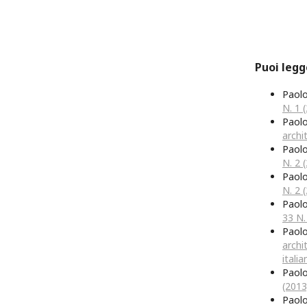
Puoi legg
Paol
N. 1 
Paol
archit
Paol
N. 2 
Paol
N. 2 
Paol
33 N.
Paol
archi
italia
Paol
(2013
Paolo