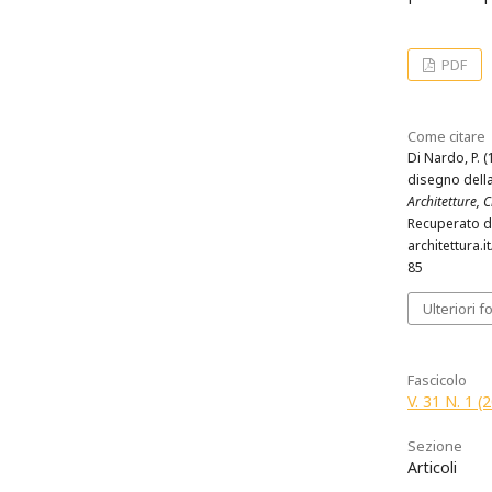
PDF
Come citare
Di Nardo, P. (
disegno dell
Architetture, Ci
Recuperato d
architettura.i
85
Ulteriori f
Fascicolo
V. 31 N. 1 
Sezione
Articoli