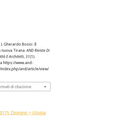
1). Gherardo Bosio: Il
a nuova Tirana.
AND Rivista Di
ttà E Architetti
,
31
(1).
a https://www.and-
t/index.php/and/article/view/
ormati di citazione
(2017): Disegno > Utopia