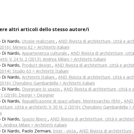
ere altri articoli dello stesso autore/i
o Di Nardo,
Utopie realizzate
,
AND Rivista di architetture, città e arch
(2016): Mimesi 62 > Architetti italiani
o Di Nardo,
Appartenenza culturale
,
AND Rivista di architetture, citt
etti: V. 24 N. 2 (2013): Andrea Milani > Architetti italiani
o Di Nardo,
Product design
,
AND Rivista di architetture, città e archit
(2014): Studio 63 > Architetti Italiani
o Di Nardo,
Architetti Italiani
,
AND Rivista di architetture, città e archi
(2016): Cherubino Gambardella > Architetti italiani
o Di Nardo,
Disegnare lo spazio
,
AND Rivista di architetture, città e ar
 1 (2018): Design > Designer
o Di Nardo,
Riqualificazione di spazi urbani, Montesarchio (BN)
,
AND R
tetture, città e architetti: V. 30 N. 2 (2016): Cherubino Gambardella > 
ni
o Di Nardo,
Spazio libero
,
AND Rivista di architetture, città e architett
): Andrea Milani > Architetti italiani
 Di Nardo, Paolo Zermani,
Inter - vista
,
AND Rivista di architetture, 