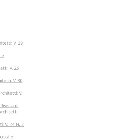
itetti: V. 29
à e
etti: V. 26
tetti: V. 30
chitetti: V.
ivista di
Architetti
i: V. 24 N. 2
città e