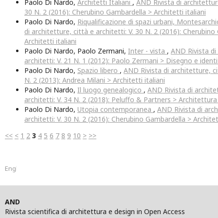
Paolo Di Nardo,
Architetti Italiani
,
AND Rivista di architetture,
30 N. 2 (2016): Cherubino Gambardella > Architetti italiani
Paolo Di Nardo,
Riqualificazione di spazi urbani, Montesarch
di architetture, città e architetti: V. 30 N. 2 (2016): Cherubin
Architetti italiani
Paolo Di Nardo, Paolo Zermani,
Inter - vista
,
AND Rivista di 
architetti: V. 21 N. 1 (2012): Paolo Zermani > Disegno e ident
Paolo Di Nardo,
Spazio libero
,
AND Rivista di architetture, cit
N. 2 (2013): Andrea Milani > Architetti italiani
Paolo Di Nardo,
Il luogo genealogico
,
AND Rivista di architet
architetti: V. 34 N. 2 (2018): Peluffo & Partners > Architettura
Paolo Di Nardo,
Utopia contemporanea
,
AND Rivista di archi
architetti: V. 30 N. 2 (2016): Cherubino Gambardella > Architett
<<
<
1
2
3
4
5
6
7
8
9
10
>
>>
English
AND
Rivista scientifica di architettura e design in Open Access