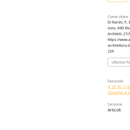
Come citare
Di Nardo, P., 
vista.
AND Rivi
Architetti
,
21
(
https://www.
architettura.i
239
Ulteriori f
Fascicolo
V. 21 N. 1 
Disegno e i
Sezione
Articoli