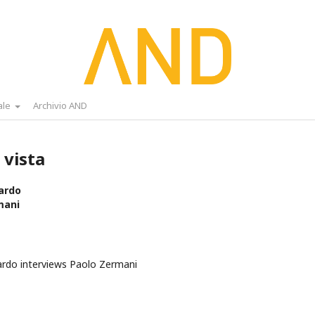
ale
Archivio AND
 vista
ardo
mani
ardo interviews Paolo Zermani