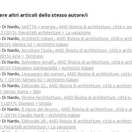
ere altri articoli dello stesso autore/i
o Di Nardo,
SAETTA = energia
,
AND Rivista di architetture, città e arch
 2 (2015): Pierattelli architetture > La variazione
o Di Nardo,
Architetti italiani
,
AND Rivista di architetture, città e archi
(2016): Mimesi 62 > Architetti italiani
o Di Nardo,
Ascoltare l'isola
,
AND Rivista di architetture, città e archit
(2015): Arte > Territorio
o Di Nardo,
Belvedere Amalfi
,
AND Rivista di architetture, città e arch
(2016): Cherubino Gambardella > Architetti italiani
o Di Nardo,
Linguaggio dei numeri
,
AND Rivista di architetture, città e
 N. 1 (2016): Mimesi 62 > Architetti italiani
o Di Nardo,
Editoriale 22
,
AND Rivista di architetture, città e architett
): Kengo Kuma > Skin
o Di Nardo,
Vestire l'architettura
,
AND Rivista di architetture, città e a
 1 (2017): Disegno > Utopia
o Di Nardo,
Il rigore del decoro
,
AND Rivista di architetture, città e arc
 1 (2013): Claudio Nardi > Architetti italiani
o Di Nardo,
Editoriale 28
,
AND Rivista di architetture, città e architett
): Pierattelli architetture > La variazione