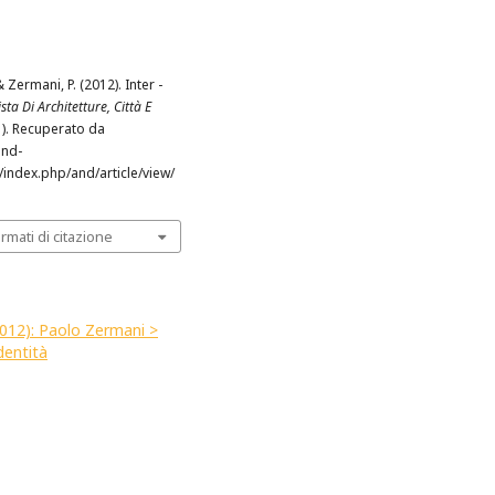
& Zermani, P. (2012). Inter -
sta Di Architetture, Città E
1). Recuperato da
and-
t/index.php/and/article/view/
ormati di citazione
(2012): Paolo Zermani >
dentità