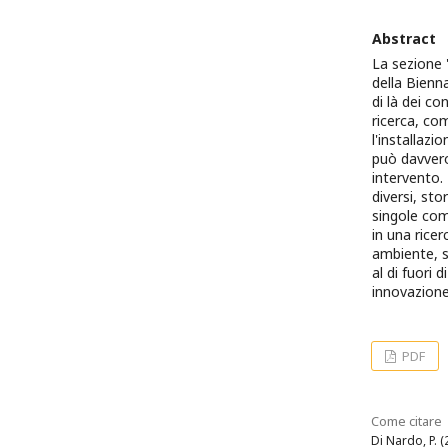
Abstract
La sezione "
della Bienn
di là dei co
ricerca, co
l'installaz
può davvero
intervento. 
diversi, st
singole com
in una rice
ambiente, s
al di fuori 
innovazione
PDF
Come citare
Di Nardo, P. (2