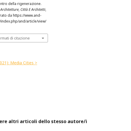
ntro della rigenerazione.
Architetture, Città E Architetti
,
erato da https://www.and-
t/index.php/and/article/view/
ormati di citazione
2021): Media Cities >
ere altri articoli dello stesso autore/i