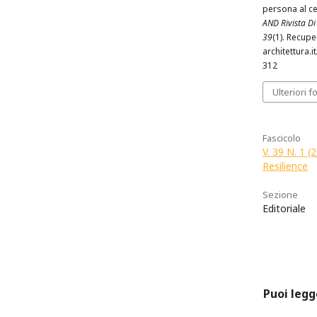
persona al ce
AND Rivista Di 
39
(1). Recup
architettura.i
312
Ulteriori f
Fascicolo
V. 39 N. 1 (
Resilience
Sezione
Editoriale
Puoi legg