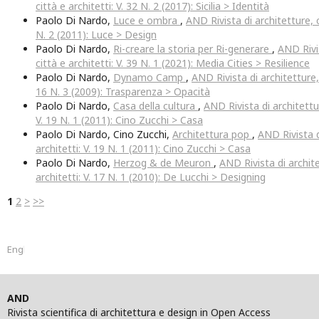
città e architetti: V. 32 N. 2 (2017): Sicilia > Identità
Paolo Di Nardo,
Luce e ombra
,
AND Rivista di architetture, c
N. 2 (2011): Luce > Design
Paolo Di Nardo,
Ri-creare la storia per Ri-generare
,
AND Rivis
città e architetti: V. 39 N. 1 (2021): Media Cities > Resilience
Paolo Di Nardo,
Dynamo Camp
,
AND Rivista di architetture, 
16 N. 3 (2009): Trasparenza > Opacità
Paolo Di Nardo,
Casa della cultura
,
AND Rivista di architettur
V. 19 N. 1 (2011): Cino Zucchi > Casa
Paolo Di Nardo, Cino Zucchi,
Architettura pop
,
AND Rivista d
architetti: V. 19 N. 1 (2011): Cino Zucchi > Casa
Paolo Di Nardo,
Herzog & de Meuron
,
AND Rivista di archite
architetti: V. 17 N. 1 (2010): De Lucchi > Designing
1
2
>
>>
English
AND
Rivista scientifica di architettura e design in Open Access