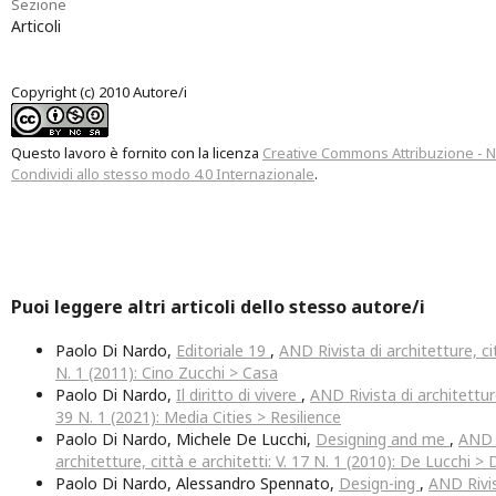
Sezione
Articoli
Copyright (c) 2010 Autore/i
Questo lavoro è fornito con la licenza
Creative Commons Attribuzione - 
Condividi allo stesso modo 4.0 Internazionale
.
Puoi leggere altri articoli dello stesso autore/i
Paolo Di Nardo,
Editoriale 19
,
AND Rivista di architetture, cit
N. 1 (2011): Cino Zucchi > Casa
Paolo Di Nardo,
Il diritto di vivere
,
AND Rivista di architetture,
39 N. 1 (2021): Media Cities > Resilience
Paolo Di Nardo, Michele De Lucchi,
Designing and me
,
AND R
architetture, città e architetti: V. 17 N. 1 (2010): De Lucchi >
Paolo Di Nardo, Alessandro Spennato,
Design-ing
,
AND Rivis